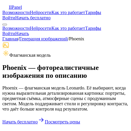
II
Panel
Возможности
Нейросети
Как это работает
Тарифы
Войти
Начать бесплатно
Возможности
Нейросети
Как это работает
Тарифы
Войти
Начать
Главная
/
Генерация изображений
/
Phoenix
Флагманская модель
Phoenix — фотореалистичные
изображения по описанию
Phoenix — флагманская модель Leonardo. Её выбирают, когда
нужна выразительная детализированная картинка: портреты,
предметная съёмка, атмосферные сцены с продуманным
светом. Модель поддерживает стили и регулировку контраста,
что даёт больше контроля над результатом.
Начать бесплатно
Посмотреть цены