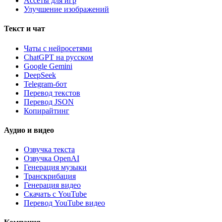
Ассеты для игр
Улучшение изображений
Текст и чат
Чаты с нейросетями
ChatGPT на русском
Google Gemini
DeepSeek
Telegram-бот
Перевод текстов
Перевод JSON
Копирайтинг
Аудио и видео
Озвучка текста
Озвучка OpenAI
Генерация музыки
Транскрибация
Генерация видео
Скачать с YouTube
Перевод YouTube видео