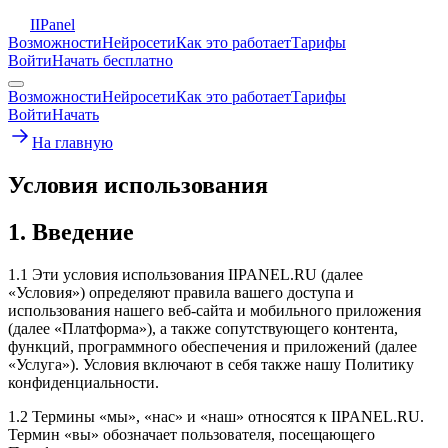
II
Panel
Возможности
Нейросети
Как это работает
Тарифы
Войти
Начать бесплатно
Возможности
Нейросети
Как это работает
Тарифы
Войти
Начать
На главную
Условия использования
1. Введение
1.1 Эти условия использования IIPANEL.RU (далее
«Условия») определяют правила вашего доступа и
использования нашего веб-сайта и мобильного приложения
(далее «Платформа»), а также сопутствующего контента,
функций, программного обеспечения и приложений (далее
«Услуга»). Условия включают в себя также нашу Политику
конфиденциальности.
1.2 Термины «мы», «нас» и «наш» относятся к IIPANEL.RU.
Термин «вы» обозначает пользователя, посещающего