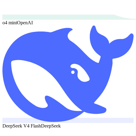
o4 mini
OpenAI
DeepSeek V4 Flash
DeepSeek