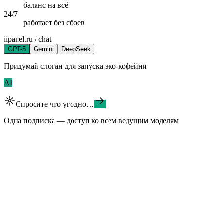
баланс на всё
24/7
работает без сбоев
iipanel.ru / chat
GPT-5
Gemini
DeepSeek
Придумай слоган для запуска эко-кофейни
AI
Спросите что угодно…
Одна подписка — доступ ко всем ведущим моделям