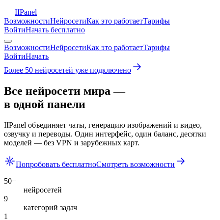
II
Panel
Возможности
Нейросети
Как это работает
Тарифы
Войти
Начать бесплатно
Возможности
Нейросети
Как это работает
Тарифы
Войти
Начать
Более 50 нейросетей уже подключено
Все нейросети мира —
в одной панели
IIPanel
объединяет чаты, генерацию изображений и видео,
озвучку и переводы. Один интерфейс, один баланс, десятки
моделей — без VPN и зарубежных карт.
Попробовать бесплатно
Смотреть возможности
50+
нейросетей
9
категорий задач
1